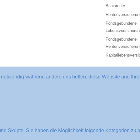
Basisrente
Rentenversicherun
Fondsgebundene
Lebensversicherun
Fondsgebundene
Rentenversicherun
Kapitallebensversi
d notwendig während andere uns helfen, diese Website und Ihre
nd Skripte. Sie haben die Möglichkeit folgende Kategorien zu a