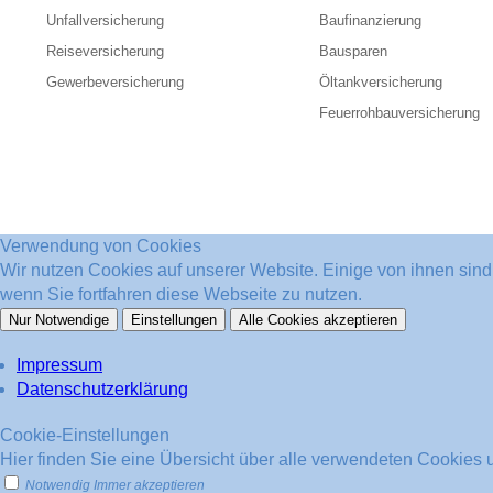
Unfallversicherung
Baufinanzierung
Reiseversicherung
Bausparen
Gewerbeversicherung
Öltankversicherung
Feuerrohbauversicherung
Verwendung von Cookies
Wir nutzen Cookies auf unserer Website. Einige von ihnen sin
wenn Sie fortfahren diese Webseite zu nutzen.
Nur Notwendige
Einstellungen
Alle Cookies akzeptieren
Impressum
Datenschutzerklärung
Cookie-Einstellungen
Hier finden Sie eine Übersicht über alle verwendeten Cookies u
Notwendig
Immer akzeptieren