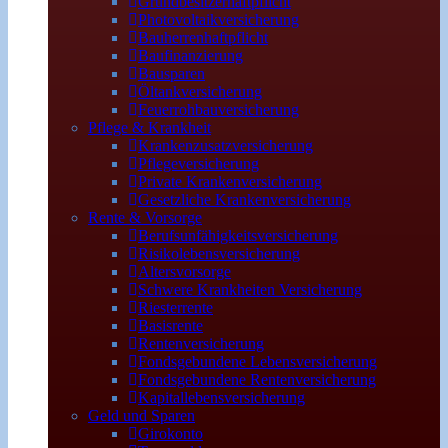
Grundbesitzerhaftpflicht
Photovoltaikversicherung
Bauherrenhaftpflicht
Baufinanzierung
Bausparen
Öltankversicherung
Feuerrohbauversicherung
Pflege & Krankheit
Krankenzusatzversicherung
Pflegeversicherung
Private Krankenversicherung
Gesetzliche Krankenversicherung
Rente & Vorsorge
Berufs­unfähigkeitsversicherung
Risikolebensversicherung
Altersvorsorge
Schwere Krankheiten Versicherung
Riesterrente
Basisrente
Rentenversicherung
Fondsgebundene Lebensversicherung
Fondsgebundene Rentenversicherung
Kapitallebensversicherung
Geld und Sparen
Girokonto