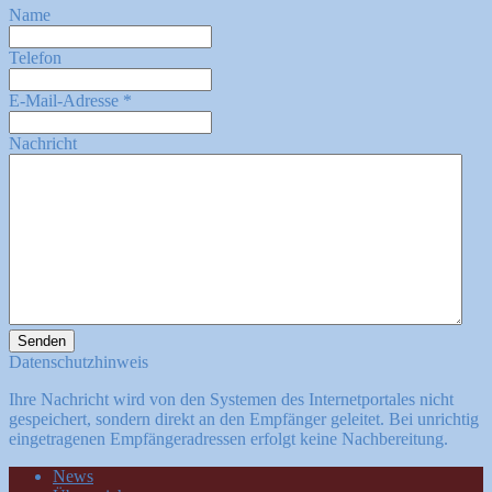
Name
Telefon
E-Mail-Adresse
*
Nachricht
Senden
Datenschutzhinweis
Ihre Nachricht wird von den Systemen des Internetportales nicht
gespeichert, sondern direkt an den Empfänger geleitet. Bei unrichtig
eingetragenen Empfängeradressen erfolgt keine Nachbereitung.
News