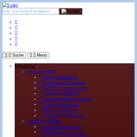
Suche
Menü
Vergleiche
Sach und KFZ
Autoversicherung
Motorradversicherung
Haftpflichtversicherung
Tierhalterhaftpflicht
Rechtsschutzversicherung
Unfallversicherung
Reiseversicherung
Gewerbeversicherung
Wohnung & Haus
Hausratversicherung
Gebäudeversicherung