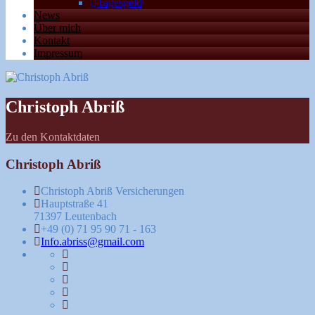
Tagesgeld
News
Über mich
Kontakt
Impressum
Christoph Abriß
Zu den Kontaktdaten
Christoph Abriß
Christoph Abriß Versicherungen
Hauptstraße 41
71397 Leutenbach
+49 (0) 71 95 90 71 - 163
Info.abriss@gmail.com